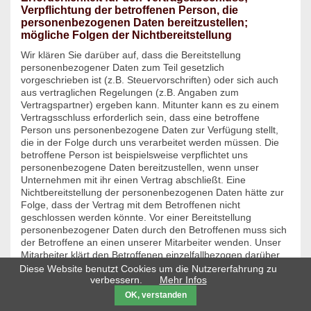
Verpflichtung der betroffenen Person, die
personenbezogenen Daten bereitzustellen;
mögliche Folgen der Nichtbereitstellung
Wir klären Sie darüber auf, dass die Bereitstellung
personenbezogener Daten zum Teil gesetzlich
vorgeschrieben ist (z.B. Steuervorschriften) oder sich auch
aus vertraglichen Regelungen (z.B. Angaben zum
Vertragspartner) ergeben kann. Mitunter kann es zu einem
Vertragsschluss erforderlich sein, dass eine betroffene
Person uns personenbezogene Daten zur Verfügung stellt,
die in der Folge durch uns verarbeitet werden müssen. Die
betroffene Person ist beispielsweise verpflichtet uns
personenbezogene Daten bereitzustellen, wenn unser
Unternehmen mit ihr einen Vertrag abschließt. Eine
Nichtbereitstellung der personenbezogenen Daten hätte zur
Folge, dass der Vertrag mit dem Betroffenen nicht
geschlossen werden könnte. Vor einer Bereitstellung
personenbezogener Daten durch den Betroffenen muss sich
der Betroffene an einen unserer Mitarbeiter wenden. Unser
Mitarbeiter klärt den Betroffenen einzelfallbezogen darüber
auf, ob die Bereitstellung der personenbezogenen Daten
Diese Website benutzt Cookies um die Nutzererfahrung zu
gesetzlich oder vertraglich vorgeschrieben oder für den
verbessern.
Mehr Infos
Vertragsabschluss erforderlich ist, ob eine Verpflichtung
OK, verstanden
besteht, die personenbezogenen Daten bereitzustellen, und